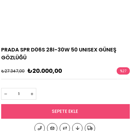
PRADA SPR D06S 28l-30W 50 UNISEX GÜNEŞ
GÖZLÜĞÜ
₺20.000,00
₺27.347,00
%
27
İndirim