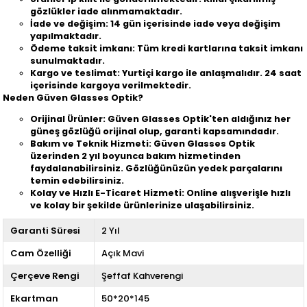
gözlükler iade alınmamaktadır.
İade ve değişim: 14 gün içerisinde iade veya değişim
yapılmaktadır.
Ödeme taksit imkanı: Tüm kredi kartlarına taksit imkanı
sunulmaktadır.
Kargo ve teslimat: Yurtiçi kargo ile anlaşmalıdır. 24 saat
içerisinde kargoya verilmektedir.
Neden Güven Glasses Optik?
Orijinal Ürünler: Güven Glasses Optik'ten aldığınız her
güneş gözlüğü orijinal olup, garanti kapsamındadır.
Bakım ve Teknik Hizmeti: Güven Glasses Optik
üzerinden 2 yıl boyunca bakım hizmetinden
faydalanabilirsiniz. Gözlüğünüzün yedek parçalarını
temin edebilirsiniz.
Kolay ve Hızlı E-Ticaret Hizmeti: Online alışverişle hızlı
ve kolay bir şekilde ürünlerinize ulaşabilirsiniz.
Garanti Süresi
2 Yıl
Cam Özelliği
Açık Mavi
Çerçeve Rengi
Şeffaf Kahverengi
Ekartman
50*20*145