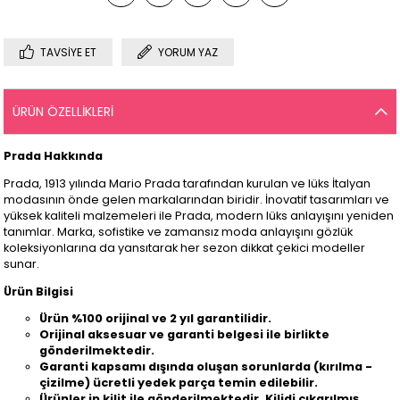
TAVSIYE ET
YORUM YAZ
ÜRÜN ÖZELLIKLERI
Prada Hakkında
Prada, 1913 yılında Mario Prada tarafından kurulan ve lüks İtalyan
modasının önde gelen markalarından biridir. İnovatif tasarımları ve
yüksek kaliteli malzemeleri ile Prada, modern lüks anlayışını yeniden
tanımlar. Marka, sofistike ve zamansız moda anlayışını gözlük
koleksiyonlarına da yansıtarak her sezon dikkat çekici modeller
sunar.
Ürün Bilgisi
Ürün %100 orijinal ve 2 yıl garantilidir.
Orijinal aksesuar ve garanti belgesi ile birlikte
gönderilmektedir.
Garanti kapsamı dışında oluşan sorunlarda (kırılma -
çizilme) ücretli yedek parça temin edilebilir.
Ürünler ip kilit ile gönderilmektedir. Kilidi çıkarılmış