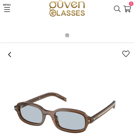
0
MENU
Anasayfa
PRADA
PRADA SPR D06S 28l-30W 50 UNISEX GÜNEŞ GÖZLÜĞÜ