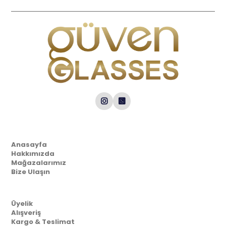
Kurumsal
Anasayfa
Hakkımızda
Mağazalarımız
Bize Ulaşın
Müşteri İlişkileri
Üyelik
Alışveriş
Kargo & Teslimat