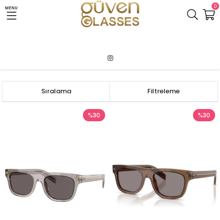
0
MENU
Anasayfa
PRADA
Sıralama
Filtreleme
%30
%30