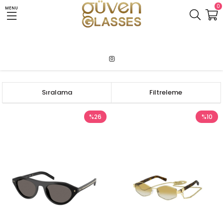
0
MENU
Anasayfa
PRADA
Sıralama
Filtreleme
%26
%10