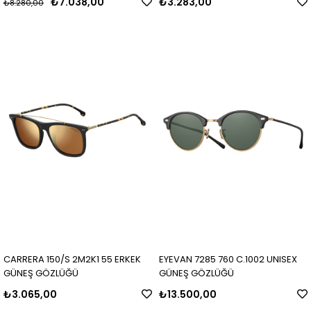
₺7.038,00
₺3.283,00
₺8.280,00
CARRERA 150/S 2M2K1 55 ERKEK
EYEVAN 7285 760 C.1002 UNISEX
GÜNEŞ GÖZLÜĞÜ
GÜNEŞ GÖZLÜĞÜ
₺3.065,00
₺13.500,00