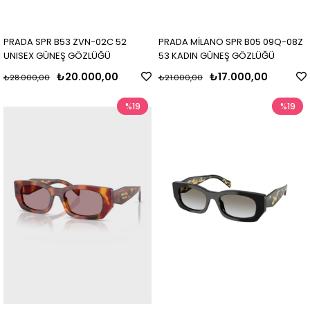
PRADA SPR B53 ZVN-02C 52
PRADA MİLANO SPR B05 09Q-08Z
UNISEX GÜNEŞ GÖZLÜĞÜ
53 KADIN GÜNEŞ GÖZLÜĞÜ
₺20.000,00
₺17.000,00
₺28.000,00
₺21.000,00
%19
%19