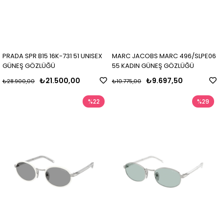
PRADA SPR B15 16K-731 51 UNISEX
MARC JACOBS MARC 496/SLPE06
GÜNEŞ GÖZLÜĞÜ
55 KADIN GÜNEŞ GÖZLÜĞÜ
₺21.500,00
₺9.697,50
₺28.900,00
₺10.775,00
%22
%29