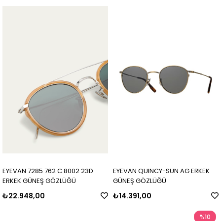
EYEVAN 7285 762 C.8002 23D
EYEVAN QUINCY-SUN AG ERKEK
ERKEK GÜNEŞ GÖZLÜĞÜ
GÜNEŞ GÖZLÜĞÜ
₺22.948,00
₺14.391,00
%10