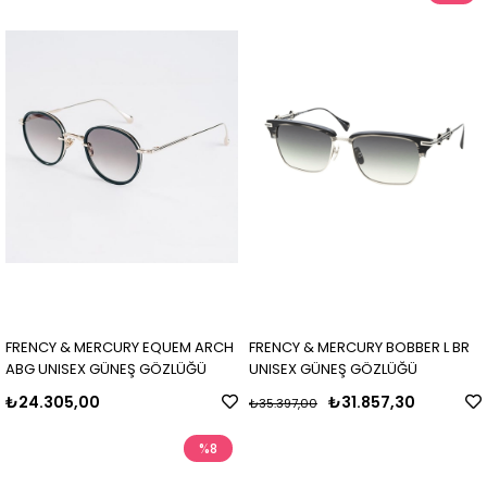
FRENCY & MERCURY EQUEM ARCH
FRENCY & MERCURY BOBBER L BR
ABG UNISEX GÜNEŞ GÖZLÜĞÜ
UNISEX GÜNEŞ GÖZLÜĞÜ
₺24.305,00
₺31.857,30
₺35.397,00
%8