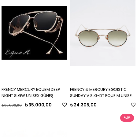
FRENCY MERCURY EQUEM DEEP
FRENCY & MERCURY EGOISTIC
NIGHT SLGW UNISEX GÜNEŞ
SUNDAY V SLG-DT EQUE.M UNISEX
GÖZLÜĞÜ
GÜNEŞ GÖZLÜĞÜ
₺35.000,00
₺24.305,00
₺38.036,00
%15