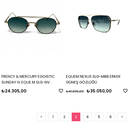
FRENCY & MERCURY EGOISTIC
EQUEM NEXUS SLG-MBB ERKEK
SUNDAY IV EQUE.M SLG-NV
GÜNEŞ GÖZLÜĞÜ
UNISEX GÜNEŞ GÖZLÜĞÜ
₺24.305,00
₺35.050,00
₺41.205,00
<
1
2
3
4
5
6
>