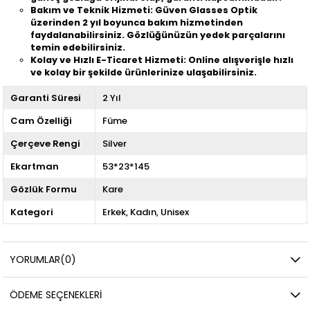
Bakım ve Teknik Hizmeti: Güven Glasses Optik
üzerinden 2 yıl boyunca bakım hizmetinden
faydalanabilirsiniz. Gözlüğünüzün yedek parçalarını
temin edebilirsiniz.
Kolay ve Hızlı E-Ticaret Hizmeti: Online alışverişle hızlı
ve kolay bir şekilde ürünlerinize ulaşabilirsiniz.
Garanti Süresi
2 Yıl
Cam Özelliği
Füme
Çerçeve Rengi
Silver
Ekartman
53*23*145
Gözlük Formu
Kare
Kategori
Erkek
Kadın
Unisex
YORUMLAR
(0)
ÖDEME SEÇENEKLERI