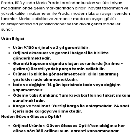
Prada, 1913 yılında Mario Prada tarafından kurulan ve lüks İtalyan
modasının önde gelen markalarından biridir. İnovatif tasarımları ve
yüksek kaliteli malzemeleri ile Prada, modern lüks anlayışını yeniden
tanımlar. Marka, sofistike ve zamansız moda anlayışını gözlük
koleksiyonlarına da yansıtarak her sezon dikkat çekici modeller
sunar.
Ürün Bilgisi
Ürün %100 orijinal ve 2 yıl garantilidir.
Orijinal aksesuar ve garanti belgesi ile birlikte
gönderilmektedir.
Garanti kapsamı dışında oluşan sorunlarda (kırılma -
çizilme) ücretli yedek parça temin edilebilir.
Ürünler ip kilit ile gönderilmektedir. Kilidi çıkarılmış
gözlükler iade alınmamaktadır.
İade ve değişim: 14 gün içerisinde iade veya değişim
yapılmaktadır.
Ödeme taksit imkanı: Tüm kredi kartlarına taksit imkanı
sunulmaktadır.
Kargo ve teslimat: Yurtiçi kargo ile anlaşmalıdır. 24 saat
içerisinde kargoya verilmektedir.
Neden Güven Glasses Optik?
Orijinal Ürünler: Güven Glasses Optik'ten aldığınız her
güneş gözlüğü orijinal olup, garanti kapsamındadır.