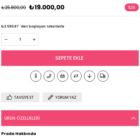
₺19.000,00
₺25.800,00
%
26
İndirim
₺3.580,87
`den başlayan taksitlerle
TAVSIYE ET
YORUM YAZ
ÜRÜN ÖZELLIKLERI
Prada Hakkında