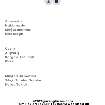
Kurumsal
Anasayfa
Hakkımızda
Mağazalarımız
Bize Ulaşın
Müşteri İlişkileri
Üyelik
Alışveriş
Kargo & Teslimat
KVKK
Yardım
Müşteri Hizmetleri
Sıkça Sorulan Sorular
Kargo Takibi
©2026
guvenglasses.com
- Tüm Hakları Saklıdır.Tek Resmi Web Sitesi'dir.