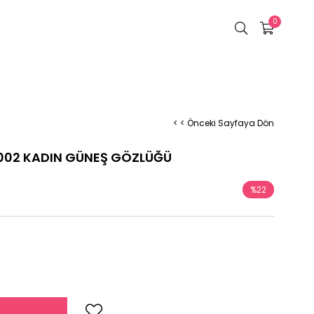
0
< < Önceki Sayfaya Dön
002 KADIN GÜNEŞ GÖZLÜĞÜ
%
22
İndirim