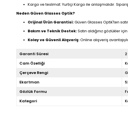
Kargo ve teslimat: Yurtiçi Kargo ile anlaşmalıdır. Sipar
Neden Güven Glasses Optik?
Orijinal Ürün Garantisi:
Güven Glasses Optik'ten satın
Bakım ve Teknik Destek:
Satın aldığınız gözlükler iç
Kolay ve Güvenli Alışveriş:
Online alışveriş avantajıyla 
Garanti Süresi
2
Cam Özelliği
K
Çerçeve Rengi
G
Ekartman
5
Gözlük Formu
F
Kategori
K