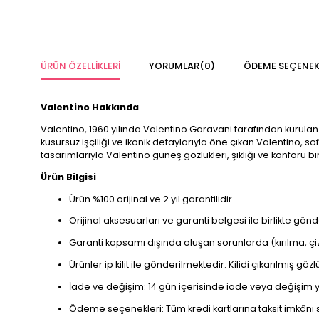
ÜRÜN ÖZELLIKLERI
YORUMLAR
(0)
ÖDEME SEÇENEK
Valentino Hakkında
Valentino, 1960 yılında Valentino Garavani tarafından kurulan 
kusursuz işçiliği ve ikonik detaylarıyla öne çıkan Valentino, so
tasarımlarıyla Valentino güneş gözlükleri, şıklığı ve konforu b
Ürün Bilgisi
Ürün %100 orijinal ve 2 yıl garantilidir.
Orijinal aksesuarları ve garanti belgesi ile birlikte gön
Garanti kapsamı dışında oluşan sorunlarda (kırılma, çi
Ürünler ip kilit ile gönderilmektedir. Kilidi çıkarılmış g
İade ve değişim: 14 gün içerisinde iade veya değişim y
Ödeme seçenekleri: Tüm kredi kartlarına taksit imkânı 