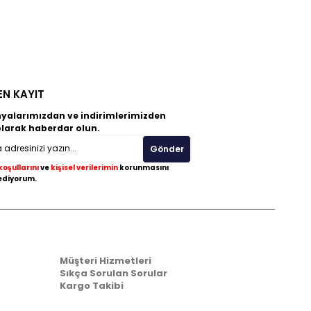
EN KAYIT
alarımızdan ve indirimlerimizden
olarak haberdar olun.
Gönder
koşullarını
ve
kişisel verilerimin
korunmasını
ediyorum.
Yardım
Müşteri Hizmetleri
Sıkça Sorulan Sorular
Kargo Takibi