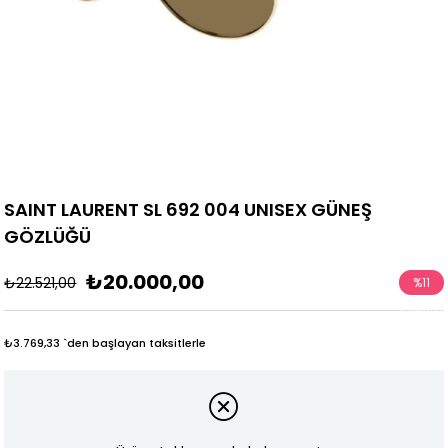
SAINT LAURENT SL 692 004 UNISEX GÜNEŞ
GÖZLÜĞÜ
₺20.000,00
₺22.521,00
%
11
İndirim
₺3.769,33
`den başlayan taksitlerle