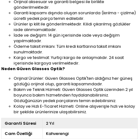
Orijinal aksesuar ve garanti belgesi ile birlikte
gönderilmektedir.
Garanti kapsamı dışında oluşan sorunlarda (kırılma - çizilme)
ücretli yedek parça temin edilebilir.
Ürünler ip kilit ile gönderilmektedir. Kilidi çıkarılmış gözlükler
iade alınmamaktadır.
İade ve değişim: 14 gün içerisinde iade veya değişim
yapılmaktadır.
Ödeme taksit imkanı: Tüm kredi kartlarına taksit imkanı
sunulmaktadır.
Kargo ve teslimat: Yurtiçi kargo ile anlaşmalıdır. 24 saat
içerisinde kargoya verilmektedir.
Neden Güven Glasses Optik?
Orijinal Ürünler: Güven Glasses Optik'ten aldığınız her güneş
gözlüğü orijinal olup, garanti kapsamındadır.
Bakım ve Teknik Hizmeti: Güven Glasses Optik üzerinden 2 yıl
boyunca bakım hizmetinden faydalanabilirsiniz.
Gözlüğünüzün yedek parçalarını temin edebilirsiniz.
Kolay ve Hızlı E-Ticaret Hizmeti: Online alışverişle hızlı ve kolay
bir şekilde ürünlerinize ulaşabilirsiniz.
Garanti Süresi
2 Yıl
Cam Özelliği
Kahverengi