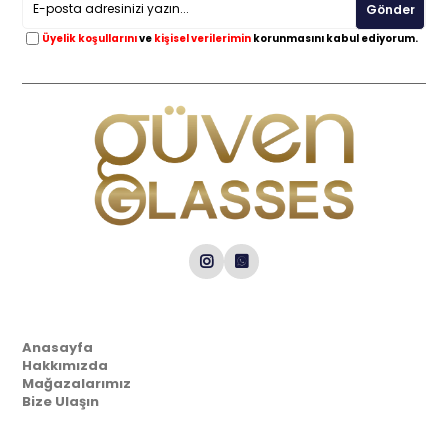
Gönder
Üyelik koşullarını
ve
kişisel verilerimin
korunmasını kabul ediyorum.
Kurumsal
Anasayfa
Hakkımızda
Mağazalarımız
Bize Ulaşın
Müşteri İlişkileri