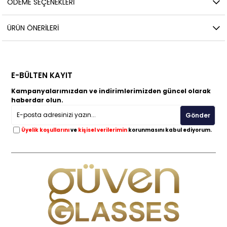
ÖDEME SEÇENEKLERI
ÜRÜN ÖNERILERI
E-BÜLTEN KAYIT
Kampanyalarımızdan ve indirimlerimizden güncel olarak
haberdar olun.
Gönder
Üyelik koşullarını
ve
kişisel verilerimin
korunmasını kabul ediyorum.