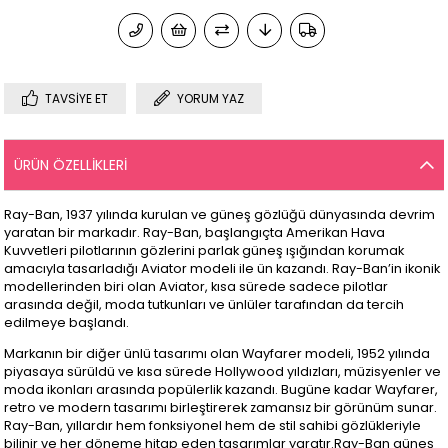
TAVSIYE ET
YORUM YAZ
ÜRÜN ÖZELLIKLERI
Ray-Ban, 1937 yılında kurulan ve güneş gözlüğü dünyasında devrim
yaratan bir markadır. Ray-Ban, başlangıçta Amerikan Hava
Kuvvetleri pilotlarının gözlerini parlak güneş ışığından korumak
amacıyla tasarladığı Aviator modeli ile ün kazandı. Ray-Ban’in ikonik
modellerinden biri olan Aviator, kısa sürede sadece pilotlar
arasında değil, moda tutkunları ve ünlüler tarafından da tercih
edilmeye başlandı.
Markanın bir diğer ünlü tasarımı olan Wayfarer modeli, 1952 yılında
piyasaya sürüldü ve kısa sürede Hollywood yıldızları, müzisyenler ve
moda ikonları arasında popülerlik kazandı. Bugüne kadar Wayfarer,
retro ve modern tasarımı birleştirerek zamansız bir görünüm sunar.
Ray-Ban, yıllardır hem fonksiyonel hem de stil sahibi gözlükleriyle
bilinir ve her döneme hitap eden tasarımlar yaratır.Ray-Ban güneş