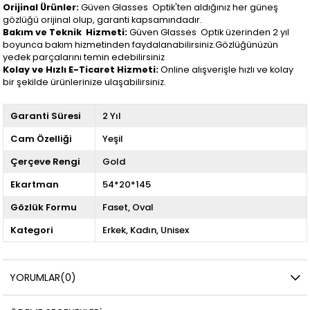
Orijinal Ürünler:
Güven Glasses Optik'ten aldığınız her güneş
gözlüğü orijinal olup, garanti kapsamındadır.
Bakım ve Teknik Hizmeti:
Güven Glasses Optik üzerinden 2 yıl
boyunca bakım hizmetinden faydalanabilirsiniz.Gözlüğünüzün
yedek parçalarını temin edebilirsiniz
Kolay ve Hızlı E-Ticaret Hizmeti:
Online alışverişle hızlı ve kolay
bir şekilde ürünlerinize ulaşabilirsiniz.
Garanti Süresi
2 Yıl
Cam Özelliği
Yeşil
Çerçeve Rengi
Gold
Ekartman
54*20*145
Gözlük Formu
Faset
Oval
Kategori
Erkek
Kadın
Unisex
YORUMLAR
(0)