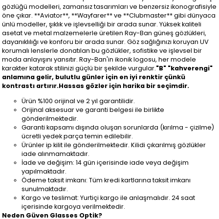
gözlüğü modelleri, zamansız tasarımları ve benzersiz ikonografisiyle
öne çıkar. **Aviator**, **Wayfarer** ve **Clubmaster** gibi dünyaca
ünlü modeller, şıklık ve işlevselliği bir arada sunar. Yüksek kaliteli
asetat ve metal malzemelerle üretilen Ray-Ban güneş gözlükleri,
dayanıklılığı ve konforu bir arada sunar. Göz sağlığınızı koruyan UV
korumalı lenslerle donatılan bu gözlükler, sofistike ve işlevsel bir
moda anlayışını yansıtır. Ray-Ban'in ikonik logosu, her modele
karakter katarak stilinizi güçlü bir şekilde vurgular.
"B" "kahverengi"
anlamına gelir, bulutlu günler için en iyi renktir çünkü
kontrastı artırır.Hassas gözler için harika bir seçimdir.
Ürün %100 orijinal ve 2 yıl garantilidir.
Orijinal aksesuar ve garanti belgesi ile birlikte
gönderilmektedir.
Garanti kapsamı dışında oluşan sorunlarda (kırılma - çizilme)
ücretli yedek parça temin edilebilir.
Ürünler ip kilit ile gönderilmektedir. Kilidi çıkarılmış gözlükler
iade alınmamaktadır.
İade ve değişim: 14 gün içerisinde iade veya değişim
yapılmaktadır.
Ödeme taksit imkanı: Tüm kredi kartlarına taksit imkanı
sunulmaktadır.
Kargo ve teslimat: Yurtiçi kargo ile anlaşmalıdır. 24 saat
içerisinde kargoya verilmektedir.
Neden Güven Glasses Optik?