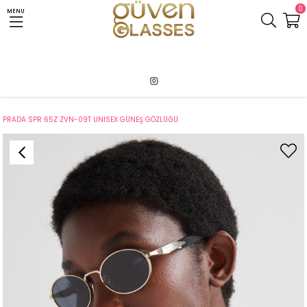
0
MENU
Anasayfa
Pazaryeri1
Prada
PRADA SPR 65Z ZVN-09T UNISEX GÜNEŞ GÖZLÜĞÜ