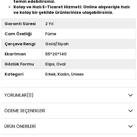
temin edebilirsiniz.
Kolay ve Hızlı E-Ticaret Hizmeti: Online alışverişle hızlı
ve kolay bir şekilde ürünlerinize ulaşabilirsiniz.
Garanti Süresi
2 Yıl
Cam Özelliği
Füme
Çerçeve Rengi
Gold/Siyah
Ekartman
55*20*140
Gözlük Formu
Elips
Oval
Kategori
Erkek
Kadın
Unisex
YORUMLAR
(0)
ÖDEME SEÇENEKLERI
ÜRÜN ÖNERILERI