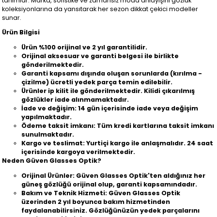
tanımlar. Marka, sofistike ve zamansız moda anlayışını gözlük
koleksiyonlarına da yansıtarak her sezon dikkat çekici modeller
sunar.
Ürün Bilgisi
Ürün %100 orijinal ve 2 yıl garantilidir.
Orijinal aksesuar ve garanti belgesi ile birlikte
gönderilmektedir.
Garanti kapsamı dışında oluşan sorunlarda (kırılma -
çizilme) ücretli yedek parça temin edilebilir.
Ürünler ip kilit ile gönderilmektedir. Kilidi çıkarılmış
gözlükler iade alınmamaktadır.
İade ve değişim: 14 gün içerisinde iade veya değişim
yapılmaktadır.
Ödeme taksit imkanı: Tüm kredi kartlarına taksit imkanı
sunulmaktadır.
Kargo ve teslimat: Yurtiçi kargo ile anlaşmalıdır. 24 saat
içerisinde kargoya verilmektedir.
Neden Güven Glasses Optik?
Orijinal Ürünler: Güven Glasses Optik'ten aldığınız her
güneş gözlüğü orijinal olup, garanti kapsamındadır.
Bakım ve Teknik Hizmeti: Güven Glasses Optik
üzerinden 2 yıl boyunca bakım hizmetinden
faydalanabilirsiniz. Gözlüğünüzün yedek parçalarını