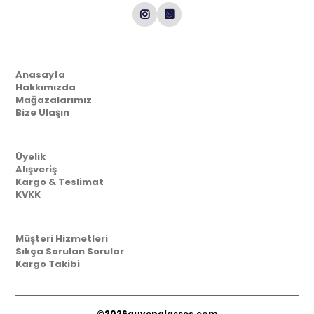
Kurumsal
Anasayfa
Hakkımızda
Mağazalarımız
Bize Ulaşın
Müşteri İlişkileri
Üyelik
Alışveriş
Kargo & Teslimat
KVKK
Yardım
Müşteri Hizmetleri
Sıkça Sorulan Sorular
Kargo Takibi
©2026
guvenglasses.com