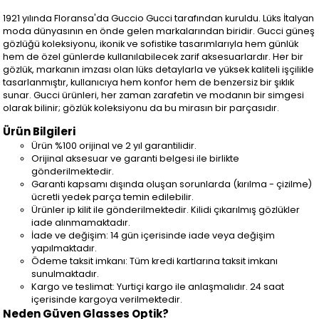
1921 yılında Floransa'da Guccio Gucci tarafından kuruldu. Lüks İtalyan
moda dünyasının en önde gelen markalarından biridir. Gucci güneş
gözlüğü koleksiyonu, ikonik ve sofistike tasarımlarıyla hem günlük
hem de özel günlerde kullanılabilecek zarif aksesuarlardır. Her bir
gözlük, markanın imzası olan lüks detaylarla ve yüksek kaliteli işçilikle
tasarlanmıştır, kullanıcıya hem konfor hem de benzersiz bir şıklık
sunar. Gucci ürünleri, her zaman zarafetin ve modanın bir simgesi
olarak bilinir; gözlük koleksiyonu da bu mirasın bir parçasıdır.
Ürün Bilgileri
Ürün %100 orijinal ve 2 yıl garantilidir.
Orijinal aksesuar ve garanti belgesi ile birlikte
gönderilmektedir.
Garanti kapsamı dışında oluşan sorunlarda (kırılma - çizilme)
ücretli yedek parça temin edilebilir.
Ürünler ip kilit ile gönderilmektedir. Kilidi çıkarılmış gözlükler
iade alınmamaktadır.
İade ve değişim: 14 gün içerisinde iade veya değişim
yapılmaktadır.
Ödeme taksit imkanı: Tüm kredi kartlarına taksit imkanı
sunulmaktadır.
Kargo ve teslimat: Yurtiçi kargo ile anlaşmalıdır. 24 saat
içerisinde kargoya verilmektedir.
Neden Güven Glasses Optik?