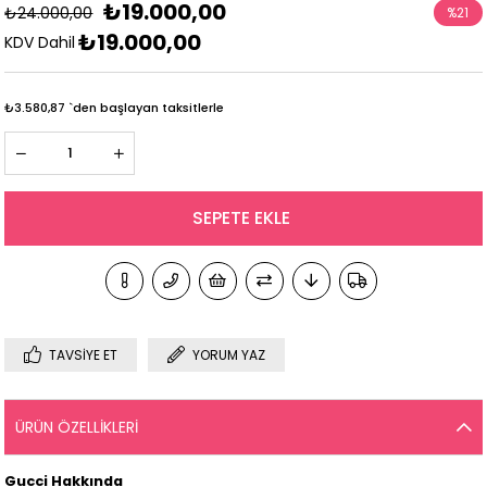
₺19.000,00
₺24.000,00
%
21
₺19.000,00
İndirim
KDV Dahil
₺3.580,87
`den başlayan taksitlerle
TAVSIYE ET
YORUM YAZ
ÜRÜN ÖZELLIKLERI
Gucci Hakkında