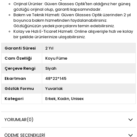
Orijinal Ürünler: Güven Glasses Optik'ten aldığınız her güneş
gözlüğü orijinal olup, garanti kapsamındadır.
Bakım ve Teknik Hizmeti: Güven Glasses Optik üzerinden 2 yıl
boyunca bakım hizmetinden faydalanabilirsiniz.
Gözlüğünüzün yedek parçalarını temin edebilirsiniz.
Kolay ve Hızlı E-Ticaret Hizmeti: Online alışverişle hızlı ve kolay
bir şekilde ürünlerinize ulaşabilirsiniz.
Garanti Süresi
2 Yıl
Cam Özelliği
Koyu Füme
Çerçeve Rengi
Siyah
Ekartman
48*22*145
Gözlük Formu
Yuvarlak
Kategori
Erkek
Kadın
Unisex
YORUMLAR
(0)
ÖDEME SEÇENEKLERI