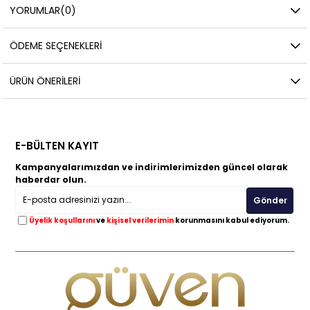
YORUMLAR
(0)
ÖDEME SEÇENEKLERI
ÜRÜN ÖNERILERI
E-BÜLTEN KAYIT
Kampanyalarımızdan ve indirimlerimizden güncel olarak
haberdar olun.
Gönder
Üyelik koşullarını
ve
kişisel verilerimin
korunmasını kabul ediyorum.