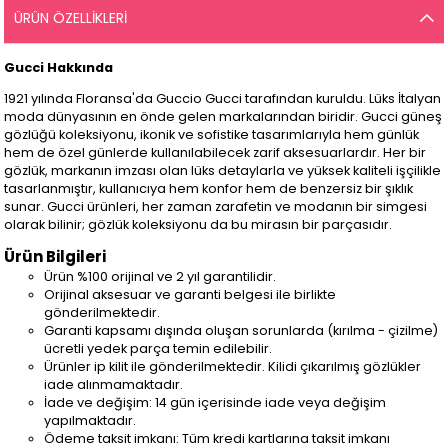
ÜRÜN ÖZELLIKLERI
Gucci Hakkında
1921 yılında Floransa'da Guccio Gucci tarafından kuruldu. Lüks İtalyan
moda dünyasının en önde gelen markalarından biridir. Gucci güneş
gözlüğü koleksiyonu, ikonik ve sofistike tasarımlarıyla hem günlük
hem de özel günlerde kullanılabilecek zarif aksesuarlardır. Her bir
gözlük, markanın imzası olan lüks detaylarla ve yüksek kaliteli işçilikle
tasarlanmıştır, kullanıcıya hem konfor hem de benzersiz bir şıklık
sunar. Gucci ürünleri, her zaman zarafetin ve modanın bir simgesi
olarak bilinir; gözlük koleksiyonu da bu mirasın bir parçasıdır.
Ürün Bilgileri
Ürün %100 orijinal ve 2 yıl garantilidir.
Orijinal aksesuar ve garanti belgesi ile birlikte
gönderilmektedir.
Garanti kapsamı dışında oluşan sorunlarda (kırılma - çizilme)
ücretli yedek parça temin edilebilir.
Ürünler ip kilit ile gönderilmektedir. Kilidi çıkarılmış gözlükler
iade alınmamaktadır.
İade ve değişim: 14 gün içerisinde iade veya değişim
yapılmaktadır.
Ödeme taksit imkanı: Tüm kredi kartlarına taksit imkanı