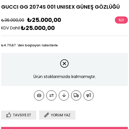
GUCCI GG 2074S 001 UNISEX GÜNEŞ GÖZLÜĞÜ
₺25.000,00
₺36.000,00
%
31
₺25.000,00
İndirim
KDV Dahil
₺4.711,67
`den başlayan taksitlerle
Ürün stoklarımızda kalmamıştır.
TAVSIYE ET
YORUM YAZ