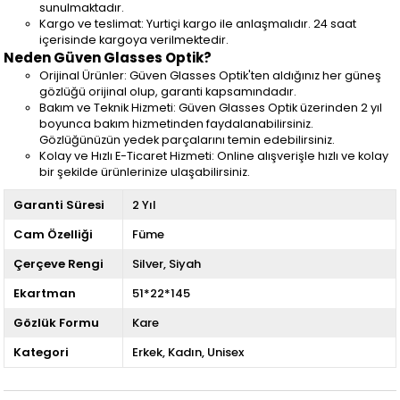
sunulmaktadır.
Kargo ve teslimat: Yurtiçi kargo ile anlaşmalıdır. 24 saat
içerisinde kargoya verilmektedir.
Neden Güven Glasses Optik?
Orijinal Ürünler: Güven Glasses Optik'ten aldığınız her güneş
gözlüğü orijinal olup, garanti kapsamındadır.
Bakım ve Teknik Hizmeti: Güven Glasses Optik üzerinden 2 yıl
boyunca bakım hizmetinden faydalanabilirsiniz.
Gözlüğünüzün yedek parçalarını temin edebilirsiniz.
Kolay ve Hızlı E-Ticaret Hizmeti: Online alışverişle hızlı ve kolay
bir şekilde ürünlerinize ulaşabilirsiniz.
Garanti Süresi
2 Yıl
Cam Özelliği
Füme
Çerçeve Rengi
Silver
Siyah
Ekartman
51*22*145
Gözlük Formu
Kare
Kategori
Erkek
Kadın
Unisex