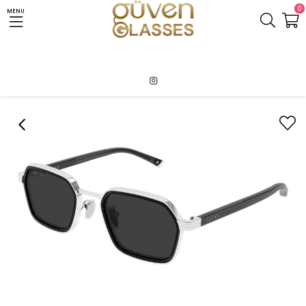
0
MENU
Anasayfa
GUCCI
GUCCI GG 2074S 001 UNISEX GÜNEŞ GÖZLÜĞÜ