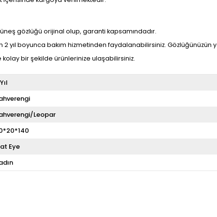
 güneş gözlüğü orijinal olup, garanti kapsamındadır.
 2 yıl boyunca bakım hizmetinden faydalanabilirsiniz. Gözlüğünüzün ye
e kolay bir şekilde ürünlerinize ulaşabilirsiniz.
 Yıl
ahverengi
ahverengi/Leopar
0*20*140
at Eye
adın