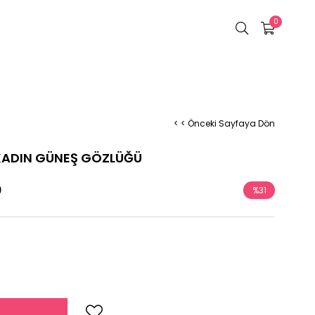
0
< < Önceki Sayfaya Dön
KADIN GÜNEŞ GÖZLÜĞÜ
0
%
31
İndirim