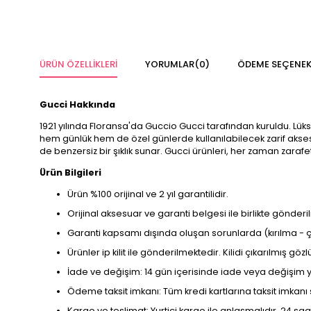
ÜRÜN ÖZELLIKLERI
YORUMLAR
(0)
ÖDEME SEÇENEK
Gucci Hakkında
1921 yılında Floransa'da Guccio Gucci tarafından kuruldu. Lük
hem günlük hem de özel günlerde kullanılabilecek zarif aksesua
de benzersiz bir şıklık sunar. Gucci ürünleri, her zaman zarafe
Ürün Bilgileri
Ürün %100 orijinal ve 2 yıl garantilidir.
Orijinal aksesuar ve garanti belgesi ile birlikte gönderi
Garanti kapsamı dışında oluşan sorunlarda (kırılma - çi
Ürünler ip kilit ile gönderilmektedir. Kilidi çıkarılmış g
İade ve değişim: 14 gün içerisinde iade veya değişim 
Ödeme taksit imkanı: Tüm kredi kartlarına taksit imkanı
Kargo ve teslimat: Yurtiçi kargo ile anlaşmalıdır. 24 sa