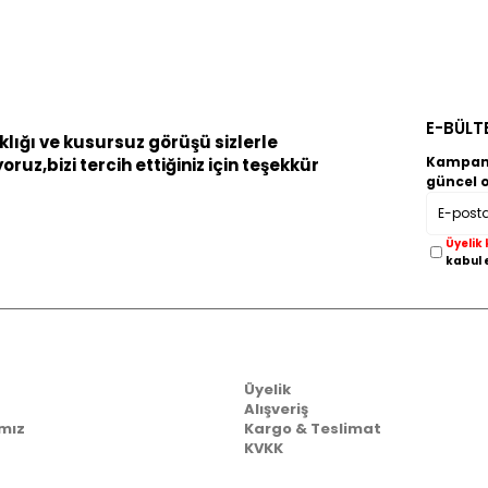
E-BÜLT
lığı ve kusursuz görüşü sizlerle
Kampany
z,bizi tercih ettiğiniz için teşekkür
güncel 
Üyelik 
kabul 
Müşteri İlişkileri
Üyelik
Alışveriş
mız
Kargo & Teslimat
KVKK