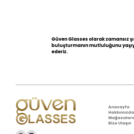
Güven Glasses olarak zamansız şık
buluşturmanın mutluluğunu yaşıyoru
ederiz.
Kurumsal
Anasayfa
Hakkımızda
Mağazaları
Bize Ulaşın