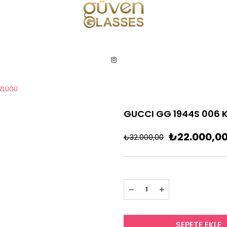
ZLÜĞÜ
GUCCI GG 1944S 006 
₺22.000,0
₺32.000,00