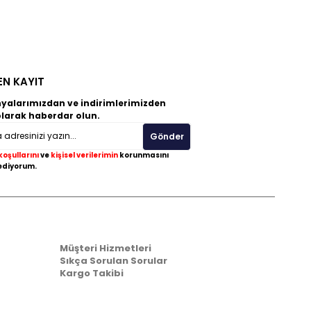
EN KAYIT
alarımızdan ve indirimlerimizden
olarak haberdar olun.
Gönder
koşullarını
ve
kişisel verilerimin
korunmasını
ediyorum.
Yardım
Müşteri Hizmetleri
Sıkça Sorulan Sorular
Kargo Takibi