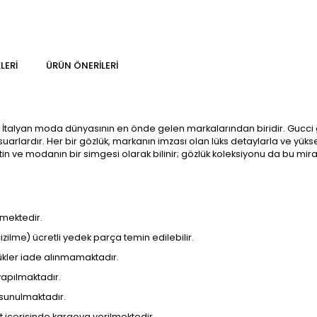
LERI
ÜRÜN ÖNERILERI
s İtalyan moda dünyasının en önde gelen markalarından biridir. Gucci g
rlardır. Her bir gözlük, markanın imzası olan lüks detaylarla ve yüksek 
tin ve modanın bir simgesi olarak bilinir; gözlük koleksiyonu da bu mira
lmektedir.
zilme) ücretli yedek parça temin edilebilir.
özlükler iade alınmamaktadır.
yapılmaktadır.
 sunulmaktadır.
at içerisinde kargoya verilmektedir.