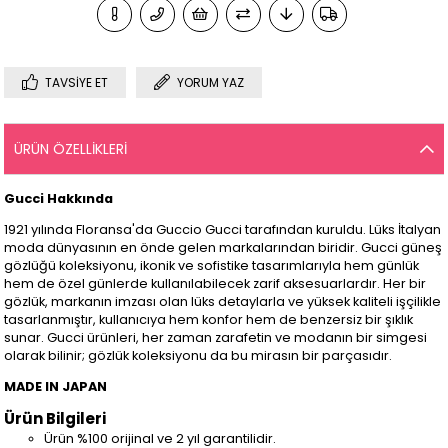
TAVSIYE ET
YORUM YAZ
ÜRÜN ÖZELLIKLERI
Gucci Hakkında
1921 yılında Floransa'da Guccio Gucci tarafından kuruldu. Lüks İtalyan
moda dünyasının en önde gelen markalarından biridir. Gucci güneş
gözlüğü koleksiyonu, ikonik ve sofistike tasarımlarıyla hem günlük
hem de özel günlerde kullanılabilecek zarif aksesuarlardır. Her bir
gözlük, markanın imzası olan lüks detaylarla ve yüksek kaliteli işçilikle
tasarlanmıştır, kullanıcıya hem konfor hem de benzersiz bir şıklık
sunar. Gucci ürünleri, her zaman zarafetin ve modanın bir simgesi
olarak bilinir; gözlük koleksiyonu da bu mirasın bir parçasıdır.
MADE IN JAPAN
Ürün Bilgileri
Ürün %100 orijinal ve 2 yıl garantilidir.