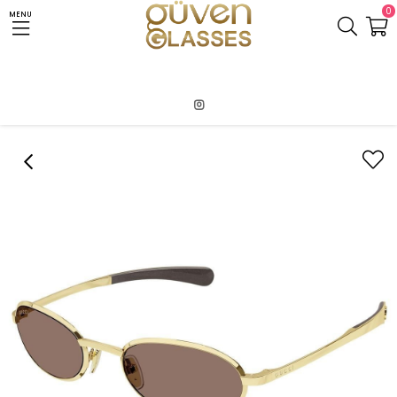
0
MENU
Anasayfa
GUCCI
GUCCI GG 1942S 003 53 21 KADIN GÜNEŞ GÖZLÜĞÜ