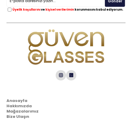
Gönder
Üyelik koşullarını
ve
kişisel verilerimin
korunmasını kabul ediyorum.
Kurumsal
Anasayfa
Hakkımızda
Mağazalarımız
Bize Ulaşın
Müşteri İlişkileri