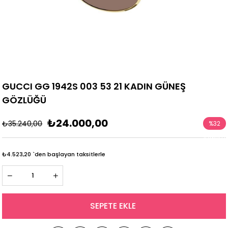
GUCCI GG 1942S 003 53 21 KADIN GÜNEŞ
GÖZLÜĞÜ
₺24.000,00
₺35.240,00
%
32
İndirim
₺4.523,20
`den başlayan taksitlerle