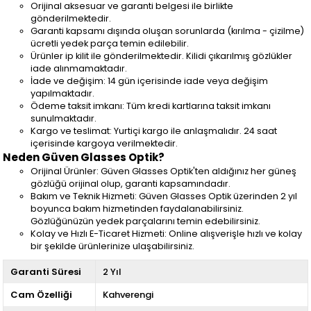
Orijinal aksesuar ve garanti belgesi ile birlikte
gönderilmektedir.
Garanti kapsamı dışında oluşan sorunlarda (kırılma - çizilme)
ücretli yedek parça temin edilebilir.
Ürünler ip kilit ile gönderilmektedir. Kilidi çıkarılmış gözlükler
iade alınmamaktadır.
İade ve değişim: 14 gün içerisinde iade veya değişim
yapılmaktadır.
Ödeme taksit imkanı: Tüm kredi kartlarına taksit imkanı
sunulmaktadır.
Kargo ve teslimat: Yurtiçi kargo ile anlaşmalıdır. 24 saat
içerisinde kargoya verilmektedir.
Neden Güven Glasses Optik?
Orijinal Ürünler: Güven Glasses Optik'ten aldığınız her güneş
gözlüğü orijinal olup, garanti kapsamındadır.
Bakım ve Teknik Hizmeti: Güven Glasses Optik üzerinden 2 yıl
boyunca bakım hizmetinden faydalanabilirsiniz.
Gözlüğünüzün yedek parçalarını temin edebilirsiniz.
Kolay ve Hızlı E-Ticaret Hizmeti: Online alışverişle hızlı ve kolay
bir şekilde ürünlerinize ulaşabilirsiniz.
Garanti Süresi
2 Yıl
Cam Özelliği
Kahverengi